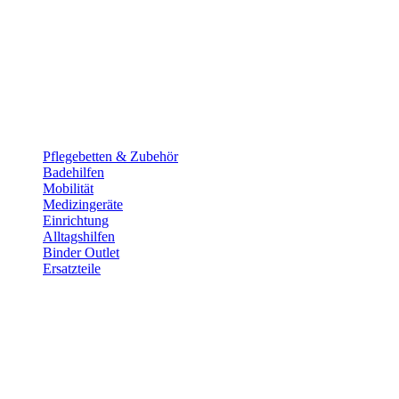
Pflege­betten & Zubehör
Badehilfen
Mobilität
Medizingeräte
Einrichtung
Alltags­hilfen
Binder Outlet
Ersatzteile