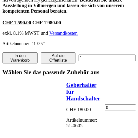
Ausstellung in Villmergen und lassen Sie sich von unserem
kompetenten Personal beraten.
CHF 1'590.00
CHF 1'980.00
exkl. 8.1% MWST und
Versandkosten
Artikelnummer:
11-0071
In den
Auf die
Pflegebett
Warenkorb
Offertliste
B-
R
Wählen Sie das passende Zubehör aus
Dali
Standard
Geberhalter
Menge
für
Handschalter
Geberhalter
CHF
180.00
für
Handschalter
Artikelnummer:
Menge
51-0605