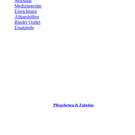
Mobilität
Medizingeräte
Einrichtung
Alltags­hilfen
Binder Outlet
Ersatzteile
Pflege­betten & Zubehör