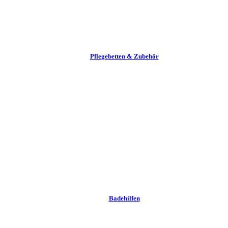
Pflege­betten & Zubehör
Badehilfen