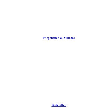
Pflege­betten & Zubehör
Badehilfen