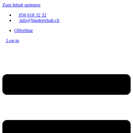
Zum Inhalt springen
056 618 32 32
info@binderrehab.ch
Offertliste
Log-in