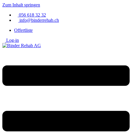
Zum Inhalt springen
056 618 32 32
info@binderrehab.ch
Offertliste
Log-in