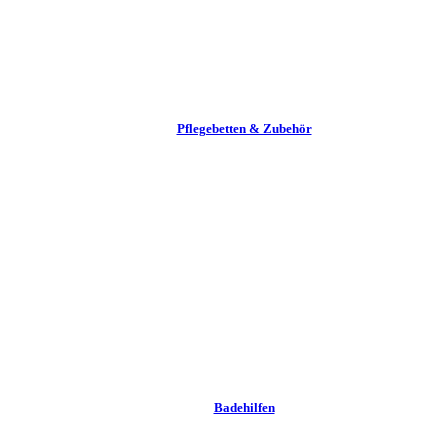
Pflege­betten & Zubehör
Badehilfen