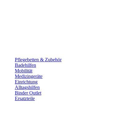
Pflege­betten & Zubehör
Badehilfen
Mobilität
Medizingeräte
Einrichtung
Alltags­hilfen
Binder Outlet
Ersatzteile