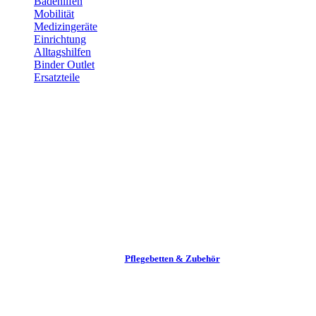
Badehilfen
Mobilität
Medizingeräte
Einrichtung
Alltags­hilfen
Binder Outlet
Ersatzteile
Pflege­betten & Zubehör