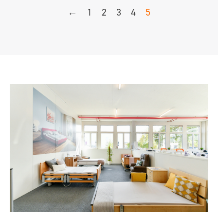
←
1
2
3
4
5