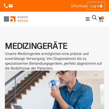
Offertliste
Log-in
0
Home
Shop
MEDIZINGERÄTE
Unsere Medizingeräte ermöglichen eine präzise und
Aktion
zuverlässige Versorgung. Von Diagnosetools bis zu
spezialisierten Behandlungsgeräten, perfekt abgestimmt auf
Mieten
die Bedürfnisse der Patienten.
Service & Wartung
Unternehmen