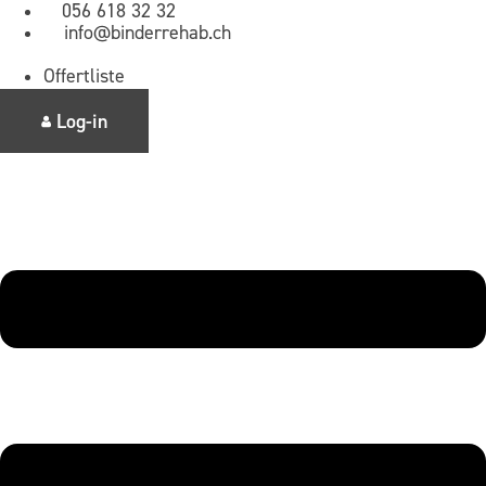
Zum
056 618 32 32
Inhalt
info@binderrehab.ch
springen
Offertliste
Log-in