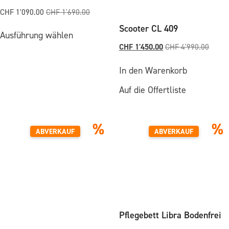
CHF
1'090.00
CHF
1'690.00
Dieses
Scooter CL 409
Ausführung wählen
Produkt
weist
CHF
1'450.00
CHF
4'990.00
mehrere
Varianten
In den Warenkorb
auf.
Die
Auf die Offertliste
Optionen
können
auf
%
%
der
ABVERKAUF
ABVERKAUF
Produktseite
gewählt
werden
Pflegebett Libra Bodenfrei