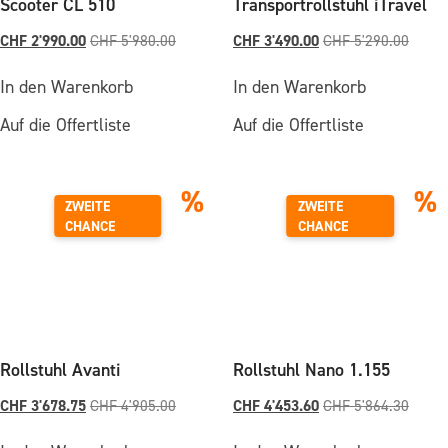
Scooter CL 510
Transportrollstuhl iTravel
CHF
2'990.00
CHF
3'490.00
CHF
5'980.00
CHF
5'290.00
In den Warenkorb
In den Warenkorb
Auf die Offertliste
Auf die Offertliste
%
%
ZWEITE
ZWEITE
CHANCE
CHANCE
Rollstuhl Avanti
Rollstuhl Nano 1.155
CHF
3'678.75
CHF
4'453.60
CHF
4'905.00
CHF
5'864.30