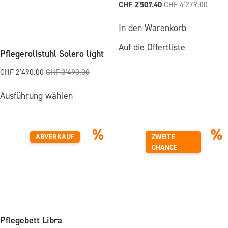
CHF
2'507.40
CHF
4'279.00
In den Warenkorb
Auf die Offertliste
Pflegerollstuhl Solero light
CHF
2'490.00
CHF
3'490.00
Dieses
Ausführung wählen
Produkt
weist
mehrere
Varianten
%
%
auf.
ABVERKAUF
ZWEITE
Die
CHANCE
Optionen
können
auf
der
Produktseite
gewählt
werden
Pflegebett Libra