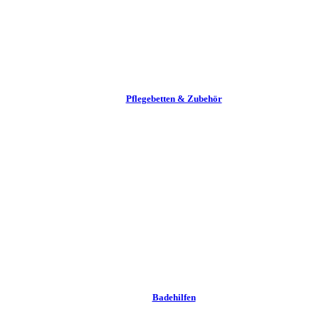
Pflege­betten & Zubehör
Badehilfen