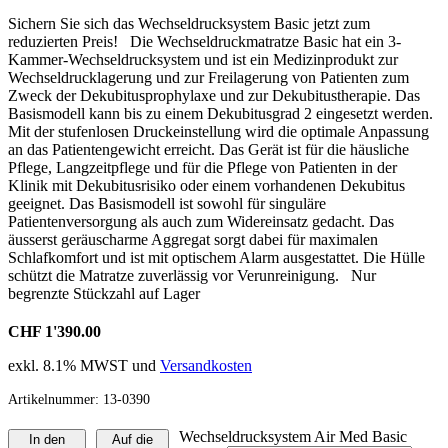
Sichern Sie sich das Wechseldrucksystem Basic jetzt zum
reduzierten Preis! Die Wechseldruckmatratze Basic hat ein 3-
Kammer-Wechseldrucksystem und ist ein Medizinprodukt zur
Wechseldrucklagerung und zur Freilagerung von Patienten zum
Zweck der Dekubitusprophylaxe und zur Dekubitustherapie. Das
Basismodell kann bis zu einem Dekubitusgrad 2 eingesetzt werden.
Mit der stufenlosen Druckeinstellung wird die optimale Anpassung
an das Patientengewicht erreicht. Das Gerät ist für die häusliche
Pflege, Langzeitpflege und für die Pflege von Patienten in der
Klinik mit Dekubitusrisiko oder einem vorhandenen Dekubitus
geeignet. Das Basismodell ist sowohl für singuläre
Patientenversorgung als auch zum Widereinsatz gedacht. Das
äusserst geräuscharme Aggregat sorgt dabei für maximalen
Schlafkomfort und ist mit optischem Alarm ausgestattet. Die Hülle
schützt die Matratze zuverlässig vor Verunreinigung. Nur
begrenzte Stückzahl auf Lager
CHF 1'390.00
exkl. 8.1% MWST und
Versandkosten
Artikelnummer:
13-0390
Wechseldrucksystem Air Med Basic
In den
Auf die