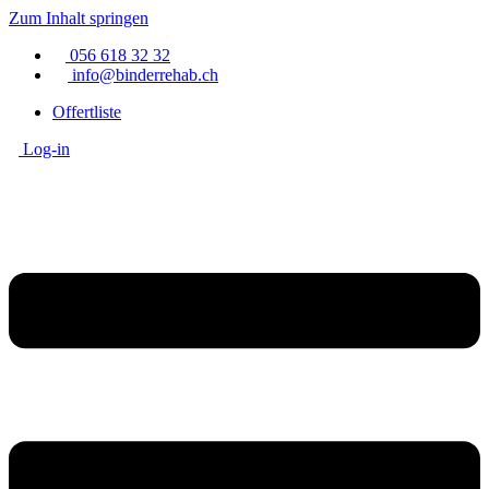
Zum Inhalt springen
056 618 32 32
info@binderrehab.ch
Offertliste
Log-in