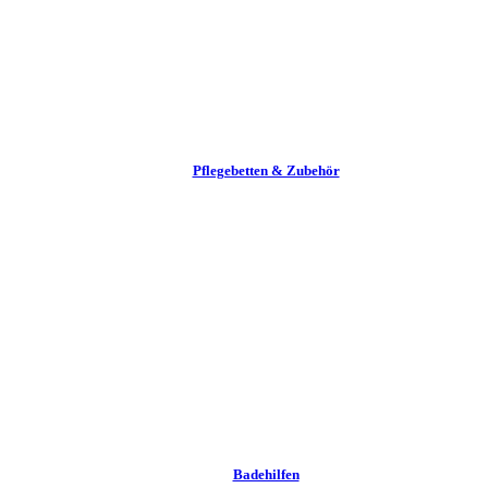
Pflege­betten & Zubehör
Badehilfen