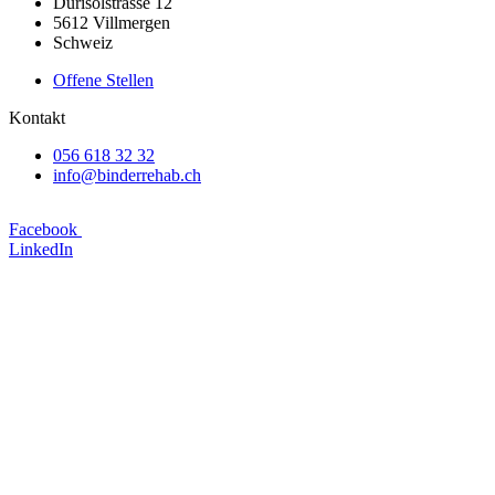
Durisolstrasse 12
5612 Villmergen
Schweiz
Offene Stellen
Kontakt
056 618 32 32
info@binderrehab.ch
Facebook
LinkedIn