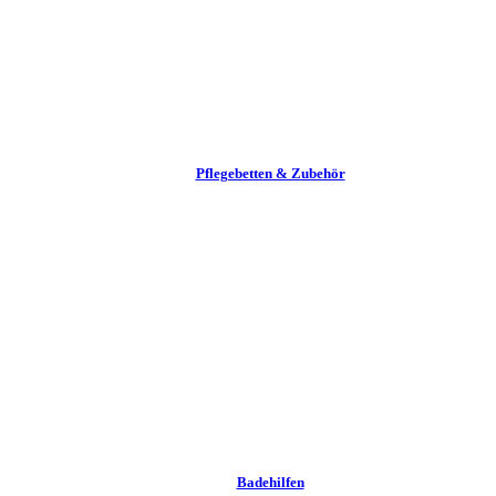
Pflege­betten & Zubehör
Badehilfen