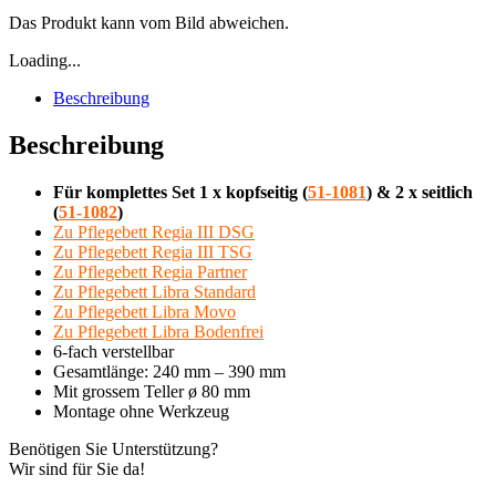
Das Produkt kann vom Bild abweichen.
Loading...
Beschreibung
Beschreibung
Für komplettes Set 1 x kopfseitig (
51-1081
) & 2 x seitlich
(
51-1082
)
Zu Pflegebett Regia III DSG
Zu Pflegebett Regia III TSG
Zu Pflegebett Regia Partner
Zu Pflegebett Libra Standard
Zu Pflegebett Libra Movo
Zu Pflegebett Libra Bodenfrei
6-fach verstellbar
Gesamtlänge: 240 mm – 390 mm
Mit grossem Teller ø 80 mm
Montage ohne Werkzeug
Benötigen Sie Unterstützung?
Wir sind für Sie da!