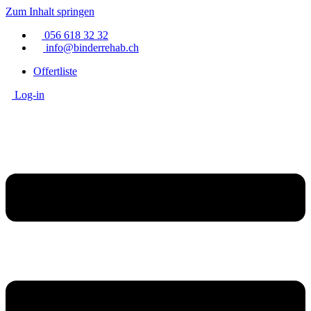
Zum Inhalt springen
056 618 32 32
info@binderrehab.ch
Offertliste
Log-in