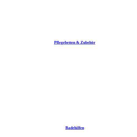
Pflege­betten & Zubehör
Badehilfen