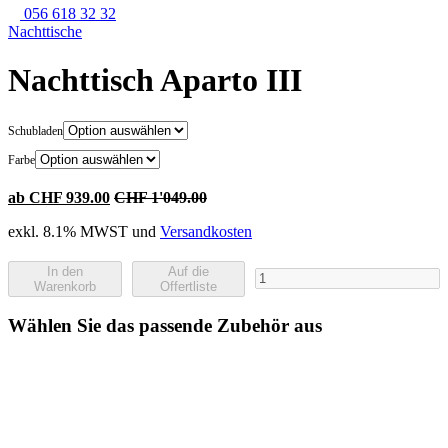
056 618 32 32
Nachttische
Nachttisch Aparto III
Schubladen
Farbe
ab CHF 939.00
CHF 1'049.00
exkl. 8.1% MWST und
Versandkosten
In den
Auf die
Nachttisch
Warenkorb
Offertliste
Aparto
III
Wählen Sie das passende Zubehör aus
Menge