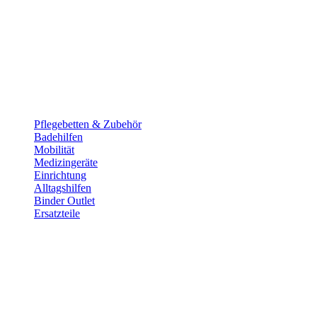
Pflege­betten & Zubehör
Badehilfen
Mobilität
Medizingeräte
Einrichtung
Alltags­hilfen
Binder Outlet
Ersatzteile