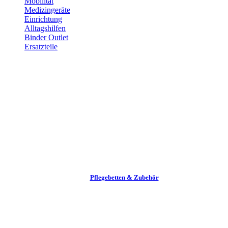
Mobilität
Medizingeräte
Einrichtung
Alltags­hilfen
Binder Outlet
Ersatzteile
Pflege­betten & Zubehör