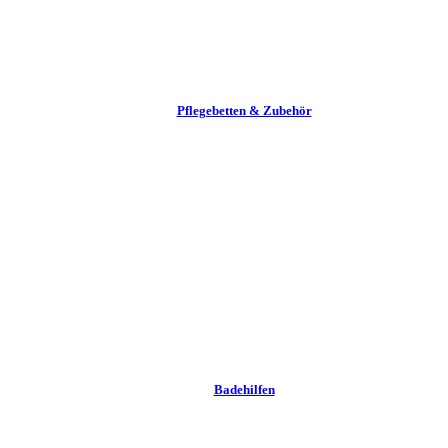
Pflege­betten & Zubehör
Badehilfen