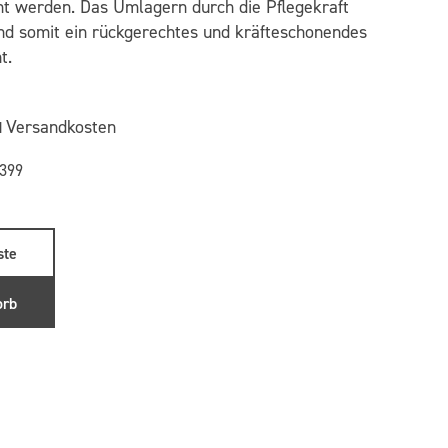
ht werden. Das Umlagern durch die Pflegekraft
und somit ein rückgerechtes und kräfteschonendes
t.
Versandkosten
d
0399
ste
orb