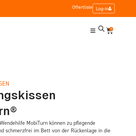
Offertliste
Log-in
0
SEN
ngskissen
rn®
Wendehilfe MobiTurn können zu pflegende
d schmerzfrei im Bett von der Rückenlage in die