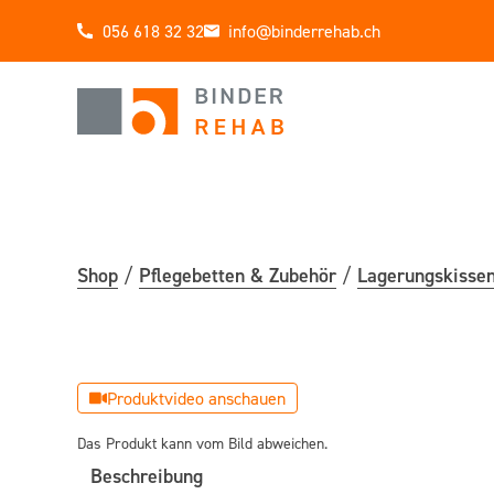
056 618 32 32
info@binderrehab.ch
Home
Shop
Shop
Pflege­betten & Zubehör
Lagerungs­kisse
/
/
Aktion
Mieten
Service & Wart
Das Produkt kann vom Bild abweichen.
Unternehmen
Beschreibung