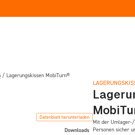
n
/ Lagerungskissen MobiTurn®
LAGERUNGS­KIS
Lageru
MobiTu
ung
Datenblatt herunterladen
Mit der Umlager-/
Personen sicher un
Downloads