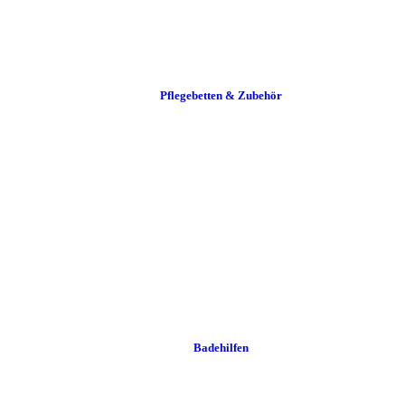
Pflege­betten & Zubehör
Badehilfen