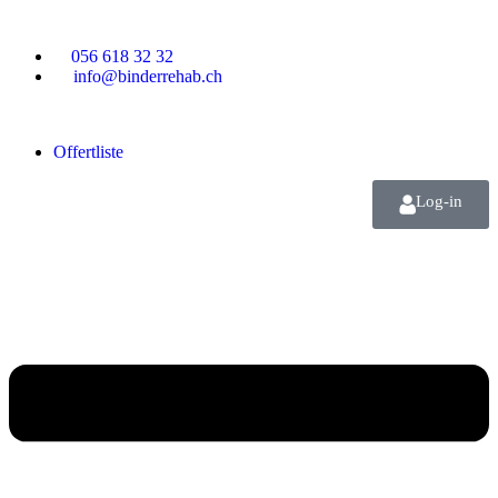
056 618 32 32
info@binderrehab.ch
Offertliste
Log-in