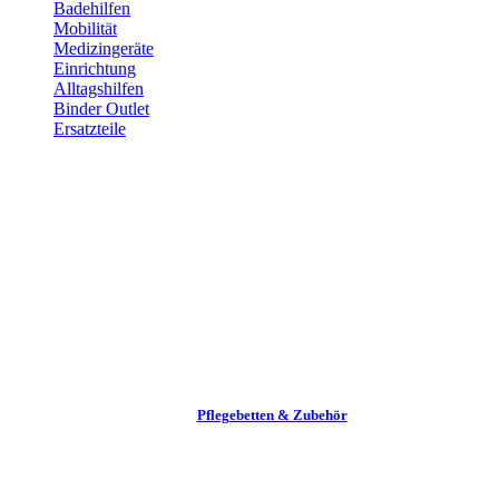
Badehilfen
Mobilität
Medizingeräte
Einrichtung
Alltags­hilfen
Binder Outlet
Ersatzteile
Pflege­betten & Zubehör