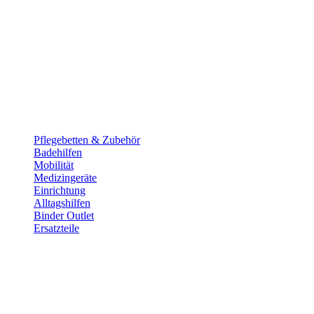
Pflege­betten & Zubehör
Badehilfen
Mobilität
Medizingeräte
Einrichtung
Alltags­hilfen
Binder Outlet
Ersatzteile