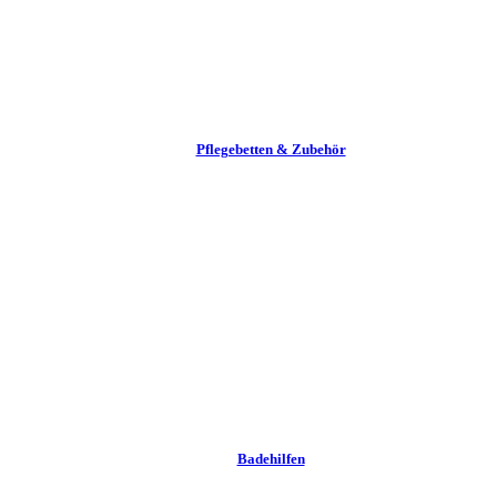
Pflege­betten & Zubehör
Badehilfen