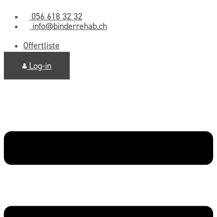
Zum
056 618 32 32
Inhalt
info@binderrehab.ch
springen
Offertliste
Log-in