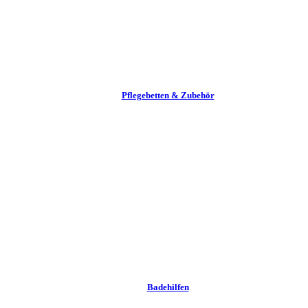
Pflege­betten & Zubehör
Badehilfen