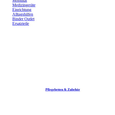
Mobilität
Medizingeräte
Einrichtung
Alltags­hilfen
Binder Outlet
Ersatzteile
Pflege­betten & Zubehör