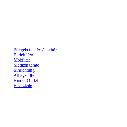
Pflege­betten & Zubehör
Badehilfen
Mobilität
Medizingeräte
Einrichtung
Alltags­hilfen
Binder Outlet
Ersatzteile