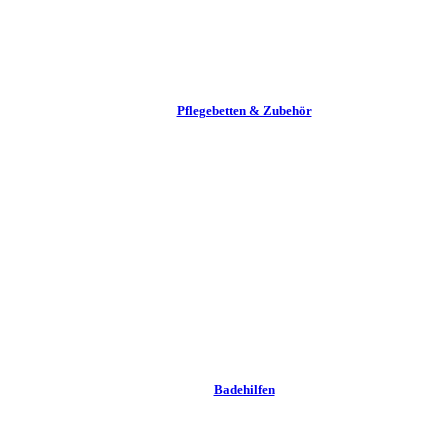
Pflege­betten & Zubehör
Badehilfen