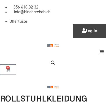
056 618 32 32
info@binderrehab.ch
Offertliste
Log-in
Home
0
Shop
Aktion
ROLLSTUHLKLEIDUNG
Mieten