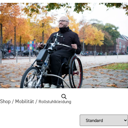
Service & Wartung
Unternehmen
Shop
Mobilität
/
/ Rollstuhlkleidung