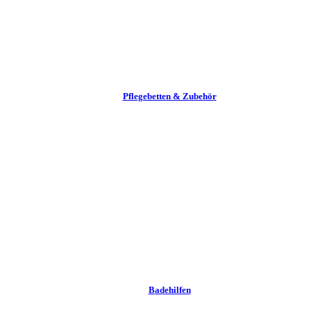
Pflege­betten & Zubehör
Badehilfen