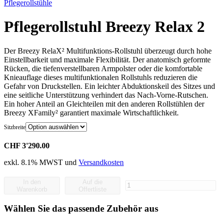
Pflege­rollstühle
Pflegerollstuhl Breezy Relax 2
Der Breezy RelaX² Multifunktions-Rollstuhl überzeugt durch hohe
Einstellbarkeit und maximale Flexibilität. Der anatomisch geformte
Rücken, die tiefenverstellbaren Armpolster oder die komfortable
Knieauflage dieses multifunktionalen Rollstuhls reduzieren die
Gefahr von Druckstellen. Ein leichter Abduktionskeil des Sitzes und
eine seitliche Unterstützung verhindert das Nach-Vorne-Rutschen.
Ein hoher Anteil an Gleichteilen mit den anderen Rollstühlen der
Breezy XFamily² garantiert maximale Wirtschaftlichkeit.
Sitzbreite
CHF 3'290.00
exkl. 8.1% MWST und
Versandkosten
In den
Auf die
Pflegerollstuhl
Warenkorb
Offertliste
Breezy
Relax
Wählen Sie das passende Zubehör aus
2
Menge