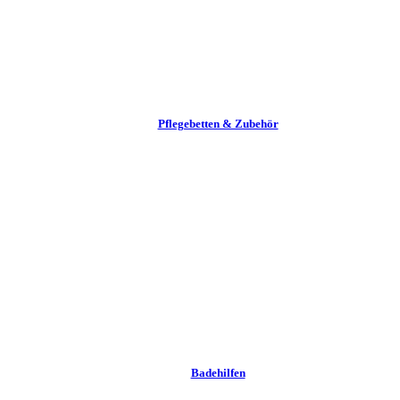
Pflege­betten & Zubehör
Badehilfen