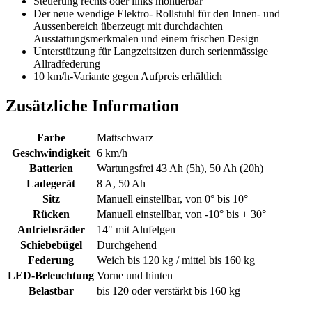
Steuerung rechts oder links montierbar
Der neue wendige Elektro- Rollstuhl für den Innen- und
Aussenbereich überzeugt mit durchdachten
Ausstattungsmerkmalen und einem frischen Design
Unterstützung für Langzeitsitzen durch serienmässige
Allradfederung
10 km/h-Variante gegen Aufpreis erhältlich
Zusätzliche Information
Farbe
Mattschwarz
Geschwindigkeit
6 km/h
Batterien
Wartungsfrei 43 Ah (5h), 50 Ah (20h)
Ladegerät
8 A, 50 Ah
Sitz
Manuell einstellbar, von 0° bis 10°
Rücken
Manuell einstellbar, von -10° bis + 30°
Antriebsräder
14" mit Alufelgen
Schiebebügel
Durchgehend
Federung
Weich bis 120 kg / mittel bis 160 kg
LED-Beleuchtung
Vorne und hinten
Belastbar
bis 120 oder verstärkt bis 160 kg