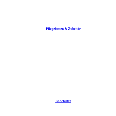
Pflege­betten & Zubehör
Badehilfen