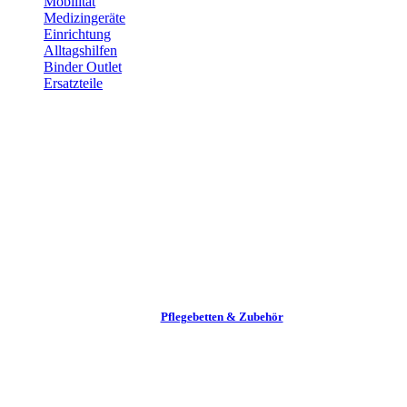
Mobilität
Medizingeräte
Einrichtung
Alltags­hilfen
Binder Outlet
Ersatzteile
Pflege­betten & Zubehör