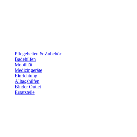
Pflege­betten & Zubehör
Badehilfen
Mobilität
Medizingeräte
Einrichtung
Alltags­hilfen
Binder Outlet
Ersatzteile