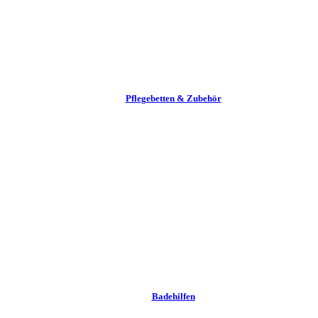
Pflege­betten & Zubehör
Badehilfen