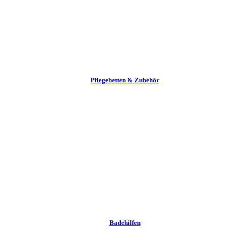
Pflege­betten & Zubehör
Badehilfen