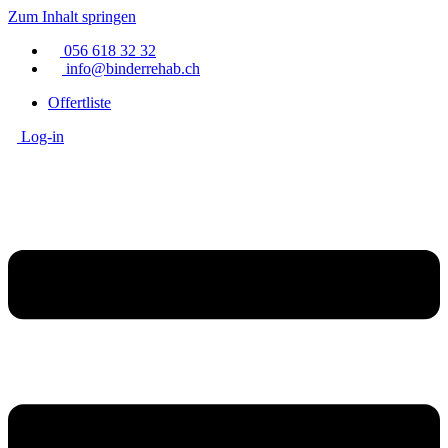
Zum Inhalt springen
056 618 32 32
info@binderrehab.ch
Offertliste
Log-in