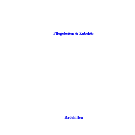
Pflege­betten & Zubehör
Badehilfen