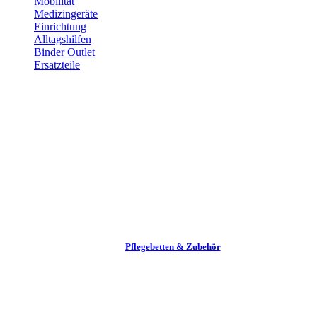
Mobilität
Medizingeräte
Einrichtung
Alltags­hilfen
Binder Outlet
Ersatzteile
Pflege­betten & Zubehör