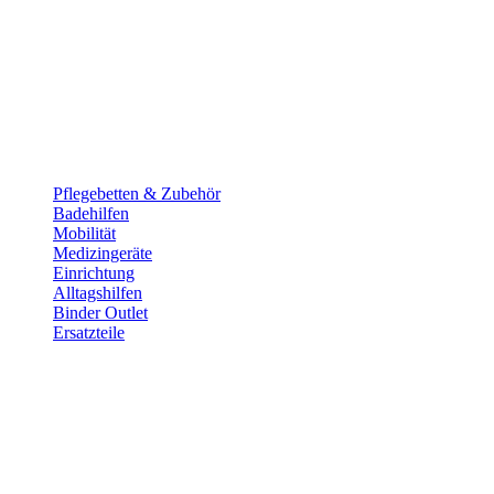
Pflege­betten & Zubehör
Badehilfen
Mobilität
Medizingeräte
Einrichtung
Alltags­hilfen
Binder Outlet
Ersatzteile