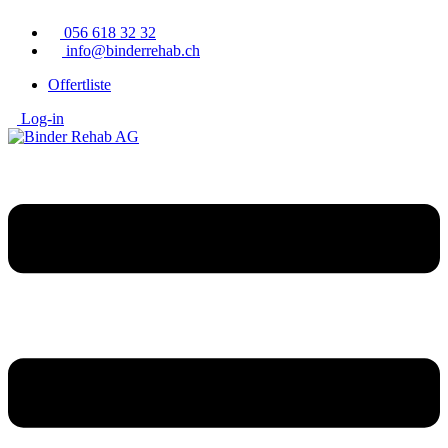
Zum
056 618 32 32
Inhalt
info@binderrehab.ch
springen
Offertliste
Log-in