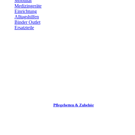
Mobilität
Medizingeräte
Einrichtung
Alltags­hilfen
Binder Outlet
Ersatzteile
Pflege­betten & Zubehör