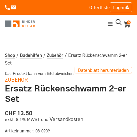
Offertliste
Log-in
0
Home
Shop
Shop
/
Badehilfen
/
Zubehör
/ Ersatz Rückenschwamm 2-er
Set
Aktion
Datenblatt herunterladen
Das Produkt kann vom Bild abweichen.
ZUBEHÖR
Mieten
Ersatz Rückenschwamm 2-er
Set
Service & Wartung
CHF 13.50
Unternehmen
Versandkosten
exkl. 8.1% MWST und
Artikelnummer:
08-0909