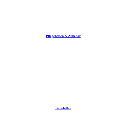
Pflege­betten & Zubehör
Badehilfen