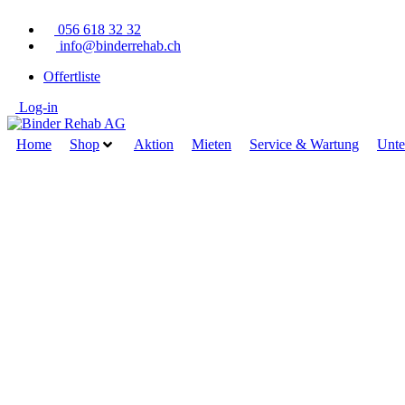
Zum
056 618 32 32
Inhalt
info@binderrehab.ch
springen
Offertliste
Log-in
Home
Shop
Aktion
Mieten
Service & Wartung
Unt