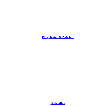
Pflege­betten & Zubehör
Badehilfen