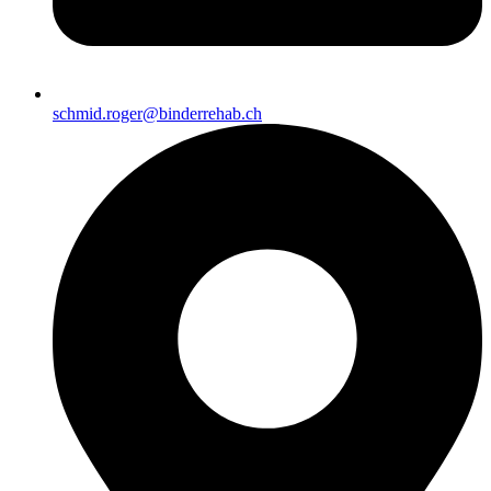
schmid.roger@binderrehab.ch