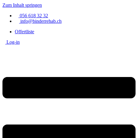
Zum Inhalt springen
056 618 32 32
info@binderrehab.ch
Offertliste
Log-in