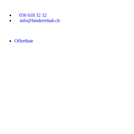
056 618 32 32
info@binderrehab.ch
Offertliste